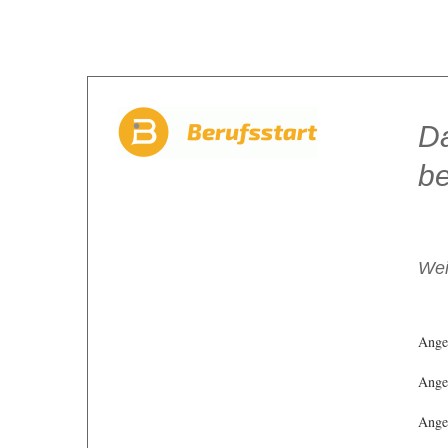
Da
be
Wei
Ange
Angeb
Angeb