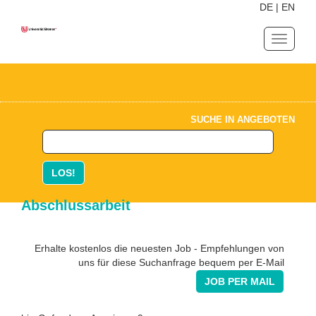
DE
|
EN
Navigat
ein-/au
SUCHE IN ANGEBOTEN
LOS!
Abschlussarbeit
Erhalte kostenlos die neuesten Job - Empfehlungen von
uns für diese Suchanfrage bequem per E-Mail
JOB PER MAIL